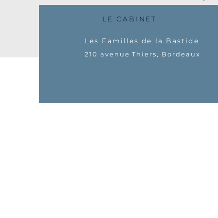
LE CABINET
Les Familles de la Bastide
210 avenue Thiers,
Bordeaux