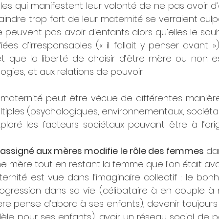
les qui manifestent leur volonté de ne pas avoir d’e
aindre trop fort de leur maternité se verraient culpa
peuvent pas avoir d’enfants alors qu’elles le souh
fiées d’irresponsables (« il fallait y penser avant »
t que la liberté de choisir d’être mère ou non est
logies, et aux relations de pouvoir. 
 maternité peut être vécue de différentes manières
iples (psychologiques, environnementaux, sociétau
loré les facteurs sociétaux pouvant être à l’orig
 assigné aux mères modifie le rôle des femmes
 dan
e mère tout en restant la femme que l’on était ava
nité est vue dans l’imaginaire collectif : le bonhe
rogression dans sa vie (célibataire à en couple à 
re pense d’abord à ses enfants), devenir toujours m
le pour ses enfants), avoir un réseau social de pa