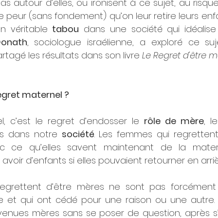
pas autour d’elles, ou ironisent à ce sujet, au risque
e peur (sans fondement) qu’on leur retire leurs enfa
n véritable 
tabou
 dans une société qui idéalise 
onath
, sociologue israélienne, a exploré ce su
tagé les résultats dans son livre 
Le Regret d'être 
egret maternel ?
l, c’est le regret d’endosser le 
rôle de mère
s dans notre 
société
. Les femmes qui regrettent
ec ce qu’elles savent maintenant de la materni
avoir d’enfants si elles pouvaient retourner en arriè
egrettent d’être mères ne sont pas forcément c
re et qui ont cédé pour une raison ou une autre. 
evenues mères sans se poser de question, après s’