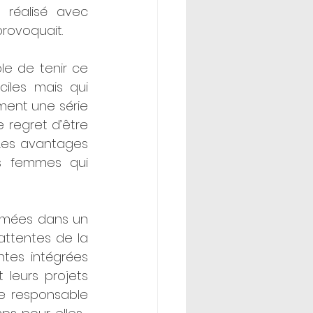
réalisé avec 
rovoquait. 
e de tenir ce 
iles mais qui 
ment une série 
 regret d’être 
 Les avantages 
s femmes qui 
rmées dans un 
attentes de la 
tes intégrées 
leurs projets 
re responsable 