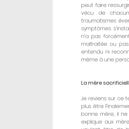
peut faire ressurgi
vécu de chacune
traumatismes éven
symptômes s’instal
n’a pas forcément
maltraitée ou pas
entendu ni recon
même à une person
La mère sacrificiell
Je reviens sur ce t
plus être. Finaleme
bonne mère, il ne f
explique aux mère