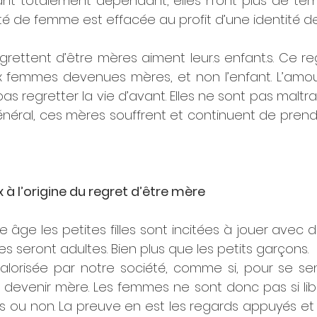
ant totalement dépendant, elles n’ont plus de tem
té de femme est effacée au profit d’une identité d
rettent d’être mères aiment leur.s enfant.s. Ce re
x femmes devenues mères, et non l’enfant. L’amour e
pas regretter la vie d’avant. Elles ne sont pas maltra
 général, ces mères souffrent et continuent de prend
 à l’origine du regret d’être mère
e âge les petites filles sont incitées à jouer avec 
s seront adultes. Bien plus que les petits garçons. 
alorisée par notre société, comme si, pour se sent
devenir mère. Les femmes ne sont donc pas si lib
es ou non. La preuve en est les regards appuyés et