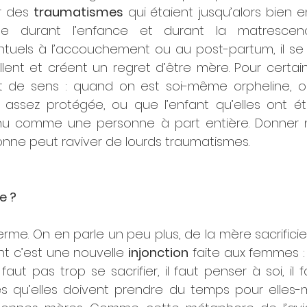
r des 
traumatismes
 qui étaient jusqu’alors bien en
 durant l’enfance et durant la matrescence
tuels à l’accouchement ou au post-partum, il se
lent et créent un regret d’être mère. Pour certain
 de sens : quand on est soi-même orpheline, ou
 assez protégée, ou que l’enfant qu’elles ont ét
nu comme une personne à part entière. Donner n
ne peut raviver de lourds traumatismes. 
e ?
erme. On en parle un peu plus, de la mère sacrificiell
nt c’est une nouvelle 
injonction
 faite aux femmes :
aut pas trop se sacrifier, il faut penser à soi, il fa
s qu’elles doivent prendre du temps pour elles-m