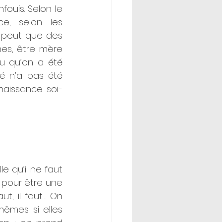
fouis. Selon le 
, selon les 
 peut que des 
es, être mère 
 qu’on a été 
é n’a pas été 
aissance soi-
e qu’il ne faut 
 pour être une 
ut, il faut… On 
êmes si elles 