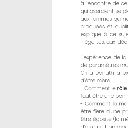
à l’encontre de cel
qui oseraient se pl
aux femmes qui ne 
critiquées et quali
explique à ce suje
inégalités, aux idéo
L’expérience de la
de paramètres mult
Orna Donath a exp
d’être mère : 
- Comment le 
rôle
faut être une bonn
- Comment la mater
être fière d’une p
être égoïste (la mè
d’être un bon modè