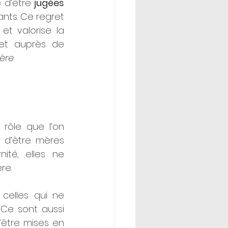
 d’être 
jugées
nts. Ce regret 
et valorise la 
jet auprès de 
mère
. 
, le rôle que l’on 
 d’être mères 
té, elles ne 
re. 
elles qui ne 
Ce sont aussi 
être mises en 