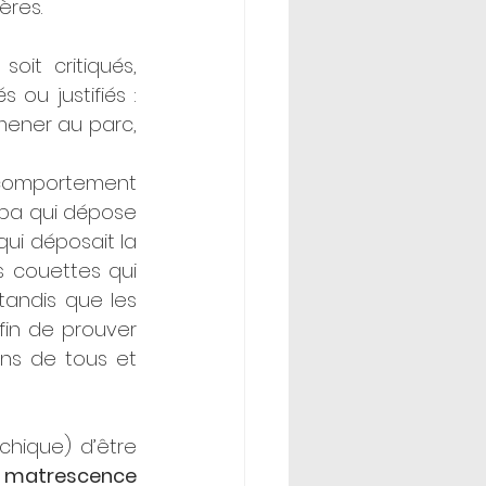
ères. 
t critiqués, 
u justifiés : 
mener au parc, 
 comportement 
apa qui dépose 
qui déposait la 
s couettes qui 
andis que les 
in de prouver 
ns de tous et 
hique) d’être 
 
matrescence