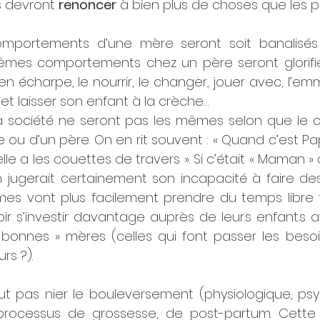
 devront 
renoncer
 à bien plus de choses que les p
ortements d’une mère seront soit banalisés soi
mes comportements chez un père seront glorifiés o
n écharpe, le nourrir, le changer, jouer avec, l’em
 et laisser son enfant à la crèche… 
la société ne seront pas les mêmes selon que le
 ou d’un père. On en rit souvent : « Quand c’est P
 elle a les couettes de travers ». Si c’était « Maman » 
on jugerait certainement son incapacité à faire de
mes vont plus facilement prendre du temps libre t
 s’investir davantage auprès de leur.s enfant.s af
 bonnes » mères (celles qui font passer les besoi
rs ?). 
t pas nier le bouleversement (physiologique, psyc
processus de grossesse, de post-partum. Cette