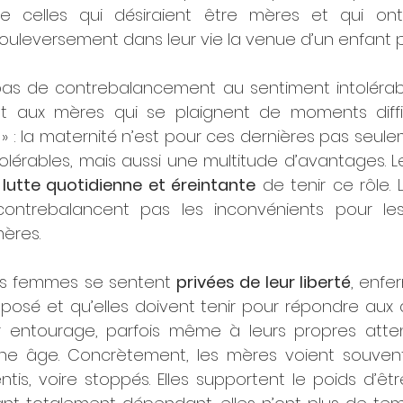
e celles qui désiraient être mères et qui ont 
bouleversement dans leur vie la venue d’un enfant p
 pas de contrebalancement au sentiment intolérabl
nt aux mères qui se plaignent de moments diffic
» : la maternité n’est pour ces dernières pas seule
olérables, mais aussi une multitude d’avantages. Le
la lutte quotidienne et éreintante
 de tenir ce rôle.
ontrebalancent pas les inconvénients pour le
ères. 
es femmes se sentent 
privées de leur liberté
, enfe
imposé et qu’elles doivent tenir pour répondre aux 
r entourage, parfois même à leurs propres atten
une âge. Concrètement, les mères voient souvent 
ntis, voire stoppés. Elles supportent le poids d’êt