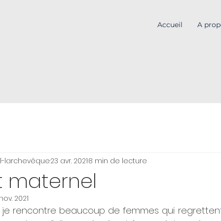
Accueil
A prop
l-larchevêque
23 avr. 2021
8 min de lecture
t maternel
 nov. 2021
 je rencontre beaucoup de femmes qui regrettent 