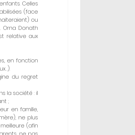
nfants. Celles 
bilisées (face 
aiteraient) ou 
). Orna Donath 
 relative aux 
, en fonction 
x…). 
ine du regret 
s la société : il 
nt ;
ur en famille, 
mère), ne plus 
eilleure (afin 
rents, ne pas 