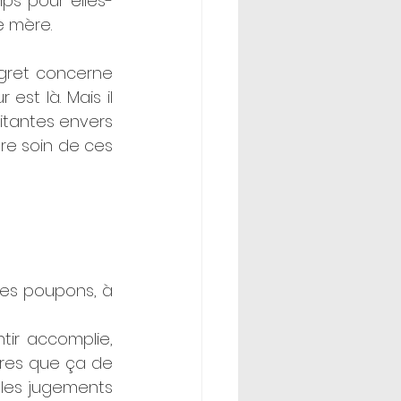
ps pour elles-
e mère. 
gret concerne 
st là. Mais il 
itantes envers 
re soin de ces 
des poupons, à 
ir accomplie, 
res que ça de 
 les jugements 