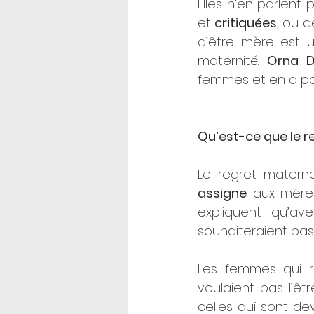
Elles n’en parlent 
et 
critiquées
, ou d
d’être mère est u
maternité. 
Orna D
femmes et en a par
Qu’est-ce que le r
Le regret materne
assigne
 aux mère
expliquent qu’av
souhaiteraient pas 
Les femmes qui r
voulaient pas l’êt
celles qui sont d