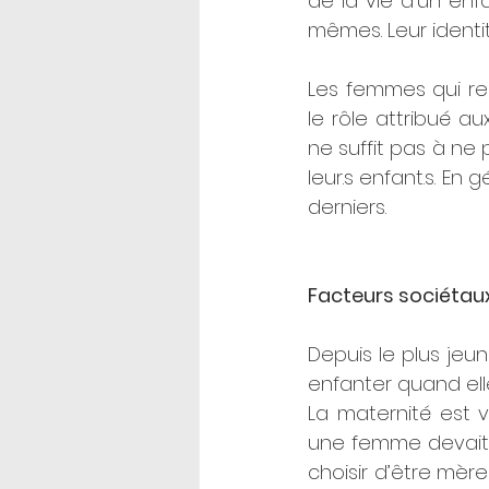
de la vie d’un enf
mêmes. Leur identi
Les femmes qui reg
le rôle attribué au
ne suffit pas à ne 
leur.s enfant.s. En
derniers.
Facteurs sociétaux
Depuis le plus jeun
enfanter quand elle
La maternité est v
une femme devait 
choisir d’être mèr