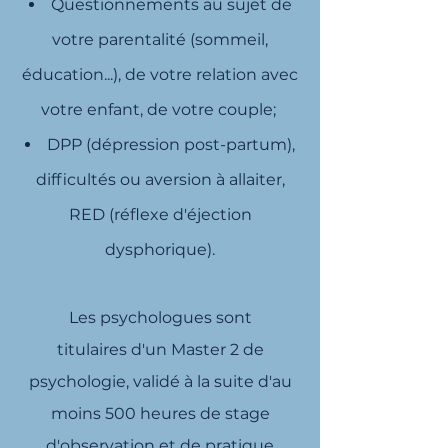
Questionnements au sujet de
votre parentalité (sommeil,
éducation...), de votre relation avec
votre enfant, de votre couple;
DPP (dépression post-partum),
difficultés ou aversion à allaiter,
RED (réflexe d'éjection
dysphorique).
Les psychologues sont
titulaires d'un Master 2 de
psychologie, validé à la suite d'au
moins 500 heures de stage
d'observation et de pratique