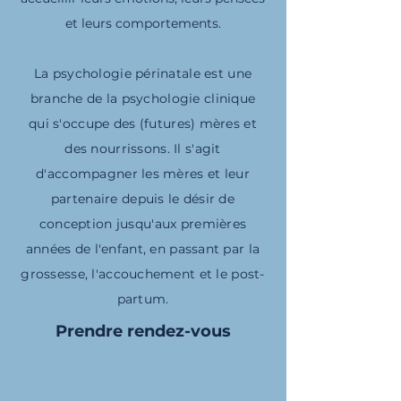
et leurs comportements.
La psychologie périnatale est une
branche de la psychologie clinique
qui s'occupe des (futures) mères et
des nourrissons. Il s'agit
d'accompagner les mères et leur
partenaire depuis le désir de
conception jusqu'aux premières
années de l'enfant, en passant par la
grossesse, l'accouchement et le post-
partum.
Prendre rendez-vous