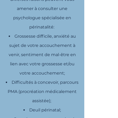
amener à consulter une
psychologue spécialisée en
périnatalité:
Grossesse difficile, anxiété au
sujet de votre accouchement à
venir, s
entiment de mal-être en
lien avec votre grossesse et/ou
votre accouchement;
Difficultés à concevoir, parcours
PMA (procréation médicalement
assistée);
Deuil périnatal;