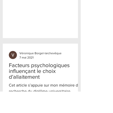
Véronique Borgel-larchevêque
7 mai 2021
Facteurs psychologiques
influençant le choix
d'allaitement
Cet article s’appuie sur mon mémoire de
recherche du diplôme universitaire
«Psychisme et Périnatalité ». Pour la petite
histoire, il nous...